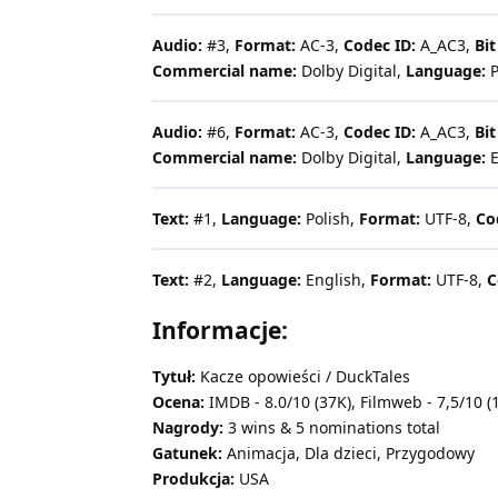
Audio:
#3,
Format:
AC-3,
Codec ID:
A_AC3,
Bit
Commercial name:
Dolby Digital,
Language:
P
Audio:
#6,
Format:
AC-3,
Codec ID:
A_AC3,
Bit
Commercial name:
Dolby Digital,
Language:
E
Text:
#1,
Language:
Polish,
Format:
UTF-8,
Co
Text:
#2,
Language:
English,
Format:
UTF-8,
C
Informacje:
Tytuł:
Kacze opowieści / DuckTales
Ocena:
IMDB - 8.0/10 (37K), Filmweb - 7,5/10 (1
Nagrody:
3 wins & 5 nominations total
Gatunek:
Animacja, Dla dzieci, Przygodowy
Produkcja:
USA