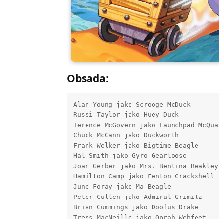
Obsada:
Alan Young jako Scrooge McDuck

Russi Taylor jako Huey Duck

Terence McGovern jako Launchpad McQuac
Chuck McCann jako Duckworth

Frank Welker jako Bigtime Beagle

Hal Smith jako Gyro Gearloose

Joan Gerber jako Mrs. Bentina Beakley

Hamilton Camp jako Fenton Crackshell

June Foray jako Ma Beagle

Peter Cullen jako Admiral Grimitz

Brian Cummings jako Doofus Drake

Tress MacNeille jako Oprah Webfeet
