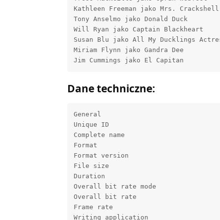
Kathleen Freeman jako Mrs. Crackshell

Tony Anselmo jako Donald Duck

Will Ryan jako Captain Blackheart

Susan Blu jako All My Ducklings Actres
Miriam Flynn jako Gandra Dee

Dane techniczne:
General

Unique ID                             
Complete name                        
Format                                
Format version                        
File size                             
Duration                              
Overall bit rate mode                 
Overall bit rate                      
Frame rate                            
Writing application                  