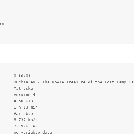
s

   : 0 (0x0)

    : DuckTales - The Movie Treasure of the Lost Lamp (19
   : Matroska

   : Version 4

   : 4.50 GiB

   : 1 h 13 min

   : Variable

   : 8 732 kb/s

   : 23.976 FPS

    : no_variable_data
