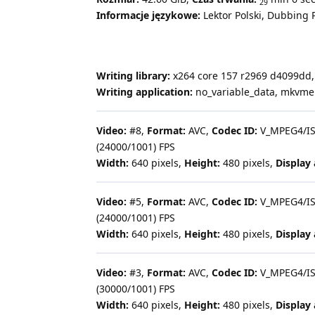
29
Informacje językowe:
Lektor Polski, Dubbing 
Writing library:
x264 core 157 r2969 d4099dd, n
Writing application:
no_variable_data, mkvmerg
Video:
#8,
Format:
AVC,
Codec ID:
V_MPEG4/I
(24000/1001) FPS
Width:
640 pixels,
Height:
480 pixels,
Display 
Video:
#5,
Format:
AVC,
Codec ID:
V_MPEG4/I
(24000/1001) FPS
Width:
640 pixels,
Height:
480 pixels,
Display 
Video:
#3,
Format:
AVC,
Codec ID:
V_MPEG4/I
(30000/1001) FPS
Width:
640 pixels,
Height:
480 pixels,
Display 