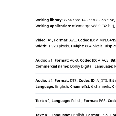
Writing library:
x264 core 148 r2708 86b7198, l
Writing application:
mkvmerge v88.0 [32-bit]
Video:
#1,
Format:
AVC,
Codec ID:
V_MPEG4/I
Width:
1 920 pixels,
Height:
804 pixels,
Displa
Audio:
#1,
Format:
AC-3,
Codec ID:
A_AC3,
Bit
Commercial name:
Dolby Digital,
Language:
P
Audio:
#2,
Format:
DTS,
Codec ID:
A_DTS,
Bit 
Language:
English,
Channel(s):
6 channels,
Ch
Text:
#2,
Language:
Polish,
Format:
PGS,
Code
Text:
#3,
Language:
English,
Format:
PGS,
Cod