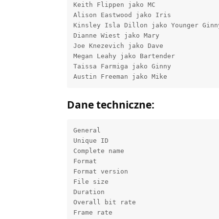
Keith Flippen jako MC

Alison Eastwood jako Iris

Kinsley Isla Dillon jako Younger Ginny
Dianne Wiest jako Mary

Joe Knezevich jako Dave

Megan Leahy jako Bartender

Taissa Farmiga jako Ginny

Dane techniczne:
General

Unique ID                            
Complete name                        
Format                                
Format version                        
File size                             
Duration                              
Overall bit rate                      
Frame rate                            