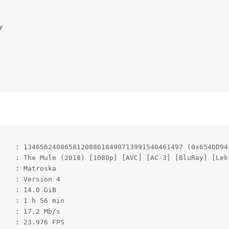


    : 134656240865812088618490713991540461497 (0x654DD941
    : The Mule (2018) [1080p] [AVC] [AC-3] [BluRay] [Lekt
   : Matroska

   : Version 4

   : 14.0 GiB

   : 1 h 56 min

   : 17.2 Mb/s

   : 23.976 FPS
