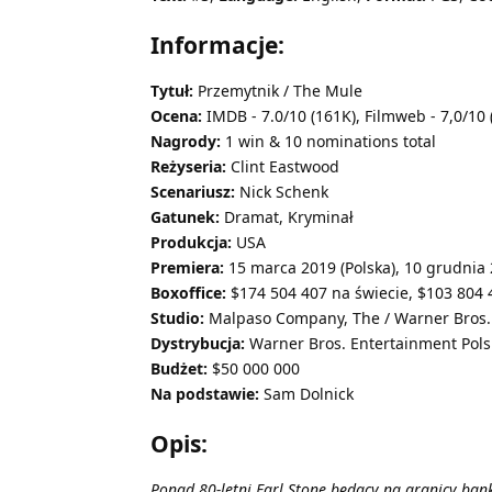
Informacje:
Tytuł:
Przemytnik / The Mule
Ocena:
IMDB - 7.0/10 (161K), Filmweb - 7,0/10 (
Nagrody:
1 win & 10 nominations total
Reżyseria:
Clint Eastwood
Scenariusz:
Nick Schenk
Gatunek:
Dramat, Kryminał
Produkcja:
USA
Premiera:
15 marca 2019 (Polska), 10 grudnia 
Boxoffice:
$174 504 407 na świecie, $103 804
Studio:
Malpaso Company, The / Warner Bros.
Dystrybucja:
Warner Bros. Entertainment Polsk
Budżet:
$50 000 000
Na podstawie:
Sam Dolnick
Opis:
Ponad 80-letni Earl Stone będący na granicy ba