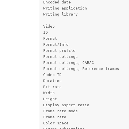
Encoded date                         
Writing application                  
Writing library                      
Video

ID                                    
Format                                
Format/Info                          
Format profile                        
Format settings                      
Format settings, CABAC                
Format settings, Reference frames     
Codec ID                             
Duration                              
Bit rate                              
Width                                
Height                                
Display aspect ratio                  
Frame rate mode                       
Frame rate                           
Color space                           