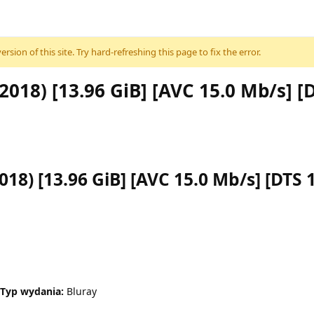
sion of this site. Try hard-refreshing this page to fix the error.
018) [13.96 GiB] [AVC 15.0 Mb/s] [D
18) [13.96 GiB] [AVC 15.0 Mb/s] [DTS 1
Typ wydania:
Bluray