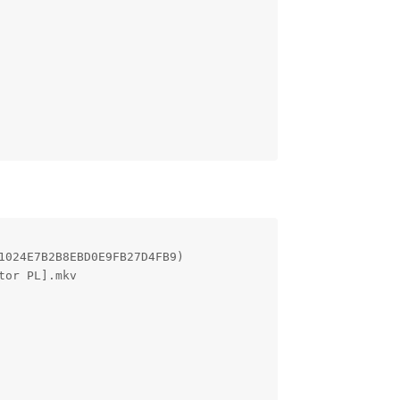
024E7B2B8EBD0E9FB27D4FB9)

or PL].mkv
