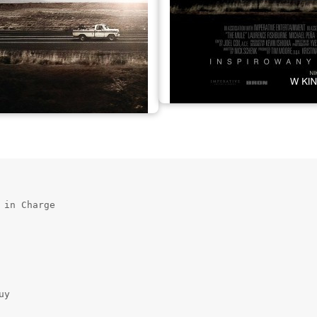
in Charge

y
