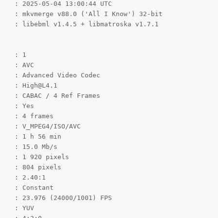
    : 2025-05-04 13:00:44 UTC

    : mkvmerge v88.0 ('All I Know') 32-bit

    : libebml v1.4.5 + libmatroska v1.7.1

   : 1

   : AVC

    : Advanced Video Codec

   : High@L4.1

    : CABAC / 4 Ref Frames

   : Yes

   : 4 frames

    : V_MPEG4/ISO/AVC

   : 1 h 56 min

   : 15.0 Mb/s

    : 1 920 pixels

   : 804 pixels

   : 2.40:1

   : Constant

    : 23.976 (24000/1001) FPS

   : YUV
