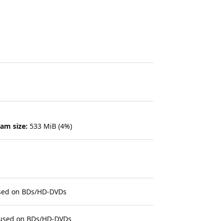
am size:
533 MiB (4%)
used on BDs/HD-DVDs
t used on BDs/HD-DVDs