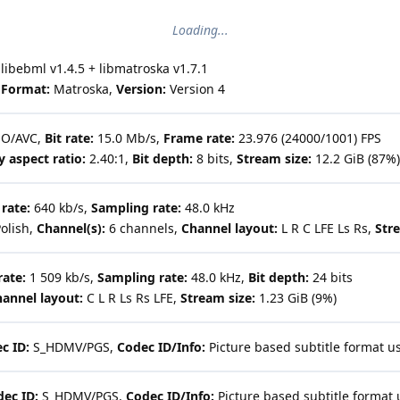
Loading...
ibebml v1.4.5 + libmatroska v1.7.1
,
Format:
Matroska,
Version:
Version 4
SO/AVC,
Bit rate:
15.0 Mb/s,
Frame rate:
23.976 (24000/1001) FPS
y aspect ratio:
2.40:1,
Bit depth:
8 bits,
Stream size:
12.2 GiB (87%)
 rate:
640 kb/s,
Sampling rate:
48.0 kHz
olish,
Channel(s):
6 channels,
Channel layout:
L R C LFE Ls Rs,
Stre
rate:
1 509 kb/s,
Sampling rate:
48.0 kHz,
Bit depth:
24 bits
annel layout:
C L R Ls Rs LFE,
Stream size:
1.23 GiB (9%)
c ID:
S_HDMV/PGS,
Codec ID/Info:
Picture based subtitle format 
ec ID:
S_HDMV/PGS,
Codec ID/Info:
Picture based subtitle forma