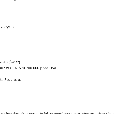
78 tys. )
2018 (Świat)
 407 w USA, $70 700 000 poza USA
a Sp. z o. o.
nkructwa dostaje propozycję lukratywnej pracy. Jako kierowca staje s